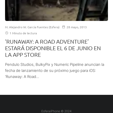
M. Alejandro W. García Fuentes (Esfera)
28 mayo, 2013
1 Minuto de lectura
‘RUNAWAY: A ROAD ADVENTURE’
ESTARÁ DISPONIBLE EL 6 DE JUNIO EN
LA APP STORE
Pendulo Studios, BulkyPix y Numeric Pipeline anuncian la
fecha de lanzamiento de su próximo juego para iOS:
‘Runaway: A Road...
EsferaiPhone © 2024