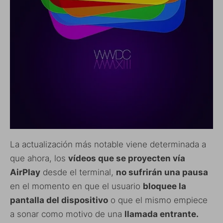
La actualización más notable viene determinada a
que ahora, los
vídeos que se proyecten vía
AirPlay
desde el terminal,
no sufrirán una pausa
en el momento en que el usuario
bloquee la
pantalla del dispositivo
o que el mismo empiece
a sonar como motivo de una
llamada entrante.