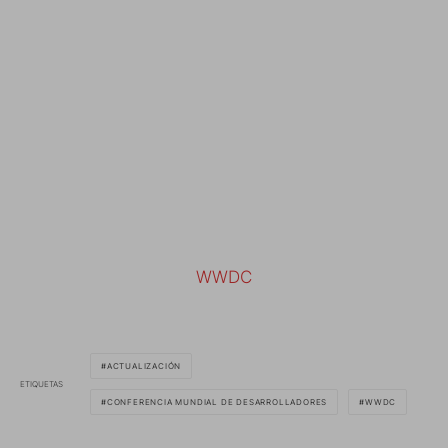
WWDC
ACTUALIZACIÓN
ETIQUETAS
CONFERENCIA MUNDIAL DE DESARROLLADORES
WWDC