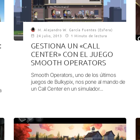
M. Alejandro W. García Fuentes (Esfera)
24 julio, 2013
1 Minuto de lectura
:
GESTIONA UN «CALL
CENTER» CON EL JUEGO
SMOOTH OPERATORS
Smooth Operators, uno de los últimos
juegos de Bulkypix, nos pone al mando de
un Call Center en un simulador...
a