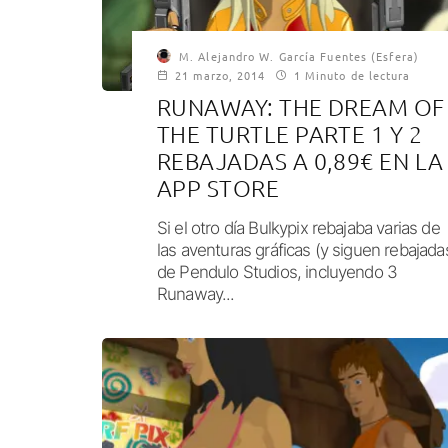
M. Alejandro W. García Fuentes (Esfera)
21 marzo, 2014
1 Minuto de lectura
RUNAWAY: THE DREAM OF
THE TURTLE PARTE 1 Y 2
REBAJADAS A 0,89€ EN LA
APP STORE
Si el otro día Bulkypix rebajaba varias de
las aventuras gráficas (y siguen rebajada
de Pendulo Studios, incluyendo 3
Runaway...