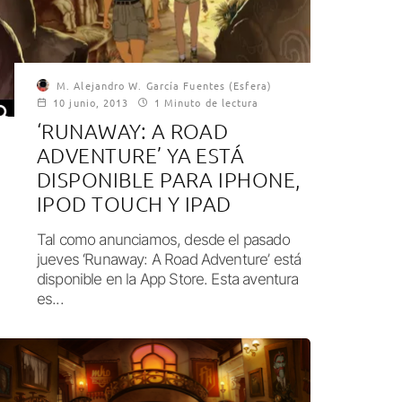
M. Alejandro W. García Fuentes (Esfera)
10 junio, 2013
1 Minuto de lectura
‘RUNAWAY: A ROAD
ADVENTURE’ YA ESTÁ
DISPONIBLE PARA IPHONE,
IPOD TOUCH Y IPAD
Tal como anunciamos, desde el pasado
jueves ‘Runaway: A Road Adventure’ está
disponible en la App Store. Esta aventura
es...