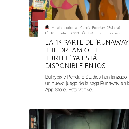
M. Alejandro W. García Fuentes (Esfera)
18 octubre, 2013
1 Minuto de lectura
LA 1ª PARTE DE ‘RUNAWAY
THE DREAM OF THE
TURTLE’ YA ESTÁ
DISPONIBLE EN IOS
Bulkypix y Pendulo Studios han lanzado
un nuevo juego de la saga Runaway en l
App Store. Esta vez se...