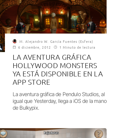
M. Alejandro W. García Fuentes (Esfera)
6 diciembre, 2012
1 Minuto de lectura
LA AVENTURA GRÁFICA
HOLLYWOOD MONSTERS
YA ESTÁ DISPONIBLE EN LA
APP STORE
La aventura gráfica de Pendulo Studios, al
igual que Yesterday, llega a iOS de la mano
de Bulkypix.