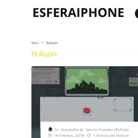
Inicio
Bulkypix
Bulkypix
M. Alejandro W. García Fuentes (Esfera)
19 febrero, 2016
1 Minuto de lectura