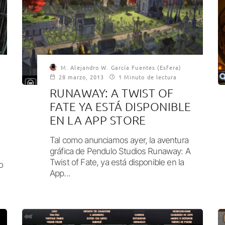
M. Alejandro W. García Fuentes (Esfera)
28 marzo, 2013
1 Minuto de lectura
RUNAWAY: A TWIST OF
FATE YA ESTÁ DISPONIBLE
O
EN LA APP STORE
Tal como anunciamos ayer, la aventura
gráfica de Pendulo Studios Runaway: A
Twist of Fate, ya está disponible en la
o
App...
: