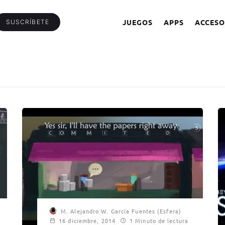
JUEGOS
APPS
ACCESO
SUSCRÍBETE
M. Alejandro W. García Fuentes (Esfera)
16 diciembre, 2014
1 Minuto de lectura