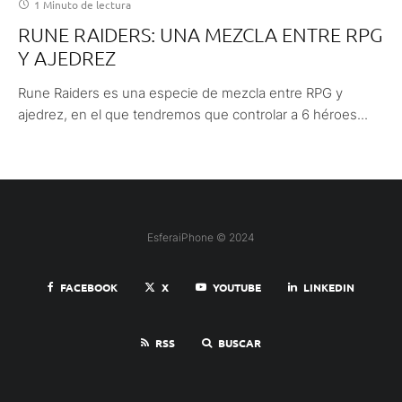
1 Minuto de lectura
RUNE RAIDERS: UNA MEZCLA ENTRE RPG
Y AJEDREZ
Rune Raiders es una especie de mezcla entre RPG y
ajedrez, en el que tendremos que controlar a 6 héroes...
EsferaiPhone © 2024
FACEBOOK
X
YOUTUBE
LINKEDIN
RSS
BUSCAR