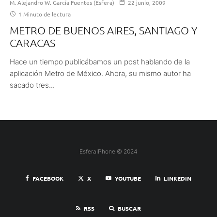
M. Alejandro W. García Fuentes (Esfera)
22 junio, 2009
1 Minuto de lectura
METRO DE BUENOS AIRES, SANTIAGO Y
CARACAS
Hace un tiempo publicábamos un post hablando de la
aplicación Metro de México. Ahora, su mismo autor ha
sacado tres...
EsferaiPhone © 2024
FACEBOOK
X
YOUTUBE
LINKEDIN
RSS
BUSCAR