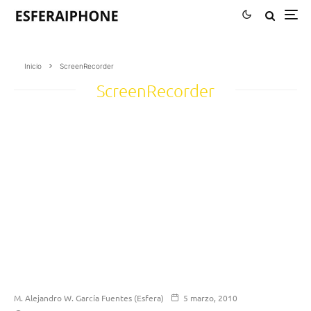
Inicio
ScreenRecorder
ScreenRecorder
M. Alejandro W. García Fuentes (Esfera)
5 marzo, 2010