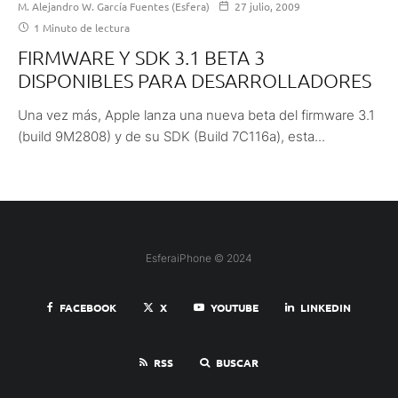
M. Alejandro W. García Fuentes (Esfera)
27 julio, 2009
1 Minuto de lectura
FIRMWARE Y SDK 3.1 BETA 3
DISPONIBLES PARA DESARROLLADORES
Una vez más, Apple lanza una nueva beta del firmware 3.1
(build 9M2808) y de su SDK (Build 7C116a), esta...
EsferaiPhone © 2024
FACEBOOK
X
YOUTUBE
LINKEDIN
RSS
BUSCAR