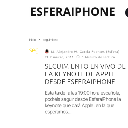
Inicio
seguimiento
seguimiento
M. Alejandro W. García Fuentes (Esfera)
2 marzo, 2011
1 Minuto de lectura
SEGUIMIENTO EN VIVO DE
LA KEYNOTE DE APPLE
DESDE ESFERAIPHONE
Esta tarde, a las 19:00 hora española,
podréis seguir desde EsferaiPhone la
keynote que dará Apple, en la que
esperamos...