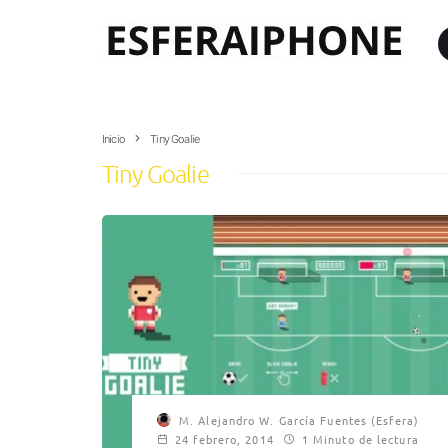
Inicio
Tiny Goalie
Tiny Goalie
M. Alejandro W. García Fuentes (Esfera)
24 febrero, 2014
1 Minuto de lectura