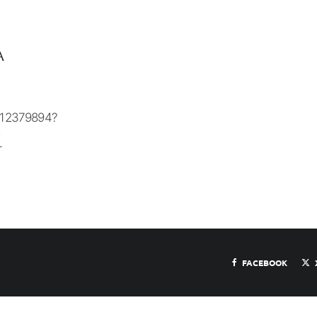
A
d812379894?
r
FACEBOOK