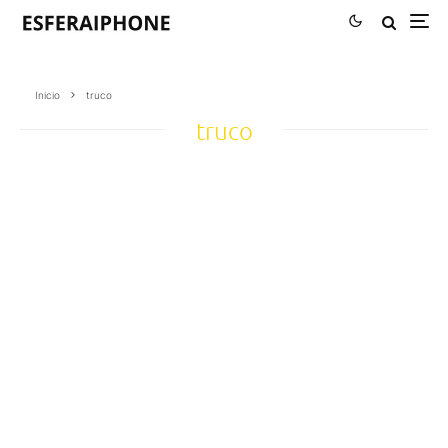
Inicio
truco
truco