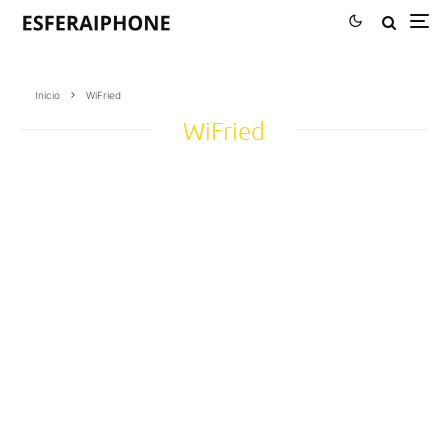
Inicio
WiFried
WiFried