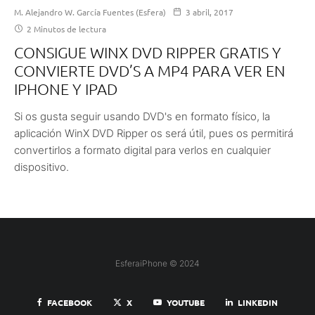
M. Alejandro W. García Fuentes (Esfera)
3 abril, 2017
2 Minutos de lectura
CONSIGUE WINX DVD RIPPER GRATIS Y
CONVIERTE DVD’S A MP4 PARA VER EN
IPHONE Y IPAD
Si os gusta seguir usando DVD's en formato físico, la
aplicación WinX DVD Ripper os será útil, pues os permitirá
convertirlos a formato digital para verlos en cualquier
dispositivo.
EsferaiPhone © 2024
FACEBOOK
X
YOUTUBE
LINKEDIN