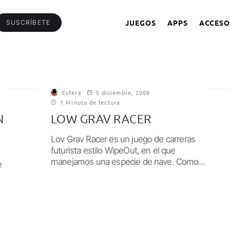
JUEGOS
APPS
ACCESO
SUSCRÍBETE
Esfera
5 diciembre, 2008
1 Minuto de lectura
N
LOW GRAV RACER
Lov Grav Racer es un juego de carreras
futurista estilo WipeOut, en el que
manejamos una especie de nave. Como...
e