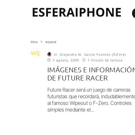
Inicio
wipeout
wipeout
M. Alejandro W. García Fuentes (Esfera)
5 agosto, 2009
1 Minuto de lectura
IMÁGENES E INFORMACIÓ
DE FUTURE RACER
Future Racer será un juego de carreras
futuristas que recordará, indudablement
al famoso Wipeout o F-Zero. Controles
simples mediante el...