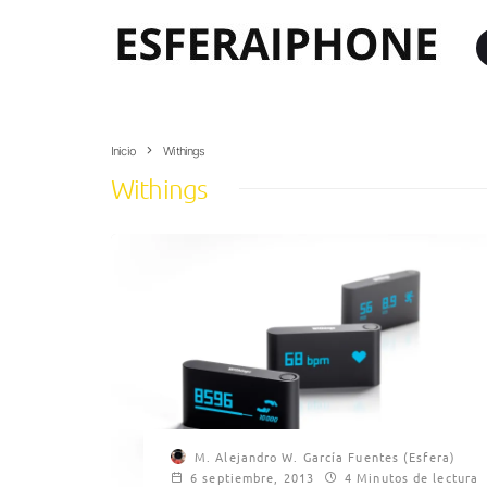
Inicio
Withings
Withings
M. Alejandro W. García Fuentes (Esfera)
6 septiembre, 2013
4 Minutos de lectura