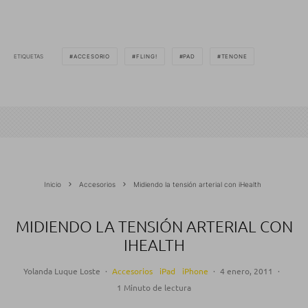
ETIQUETAS
ACCESORIO
FLING!
PAD
TENONE
Inicio
Accesorios
Midiendo la tensión arterial con iHealth
MIDIENDO LA TENSIÓN ARTERIAL CON
IHEALTH
Yolanda Luque Loste
·
Accesorios
iPad
iPhone
·
4 enero, 2011
·
1 Minuto de lectura