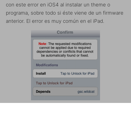
con este error en iOS4 al instalar un theme o
programa, sobre todo si éste viene de un firmware
anterior. El error es muy común en el iPad.
Esta dependencia es «absurda» ya que el paquete
‘
gsc.wildcat
‘ ni siquiera se encuentra en Cydia,
pero se puede solucionar de una manera muy