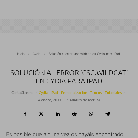
Inicio
Cydia
Solución al error ‘gsc.wildcat’ en Cydia para iPad
SOLUCIÓN AL ERROR ‘GSC.WILDCAT’
EN CYDIA PARA IPAD
CostaXtreme
·
Cydia
iPad
Personalización
Trucos
Tutoriales
·
4 enero, 2011
·
1 Minuto de lectura
Es posible que alguna vez os hayáis encontrado