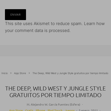
This site uses Akismet to reduce spam.
Learn how
your comment data is processed.
Inicio
App Store
The Deep, Wild West y Jungle Style gratuitos por tiempo limitado
THE DEEP, WILD WEST Y JUNGLE STYLE
GRATUITOS POR TIEMPO LIMITADO
M. Alejandro W. García Fuentes (Esfera)
·
App Store
Gratis
iPhone
iPod Touch
Juegos
·
5 enero, 2011
·