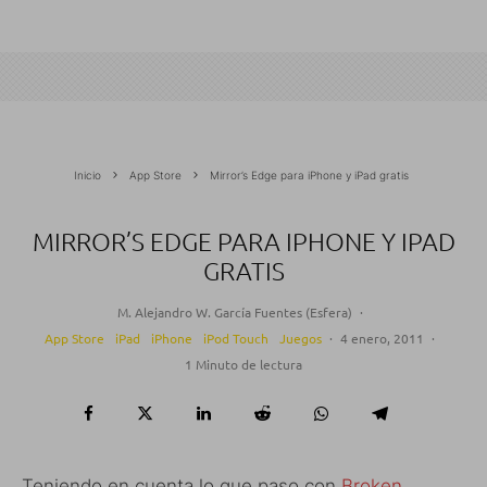
Inicio
App Store
Mirror’s Edge para iPhone y iPad gratis
MIRROR’S EDGE PARA IPHONE Y IPAD
GRATIS
M. Alejandro W. García Fuentes (Esfera)
·
App Store
iPad
iPhone
iPod Touch
Juegos
·
4 enero, 2011
·
1 Minuto de lectura
Teniendo en cuenta lo que paso con
Broken