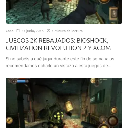
Coco
27 junio, 2015
1 Minuto de lectura
JUEGOS 2K REBAJADOS: BIOSHOCK,
CIVILIZATION REVOLUTION 2 Y XCOM
Si no sabéis a qué jugar durante este fin de semana os
recomendamos echarle un vistazo a esta juegos de...