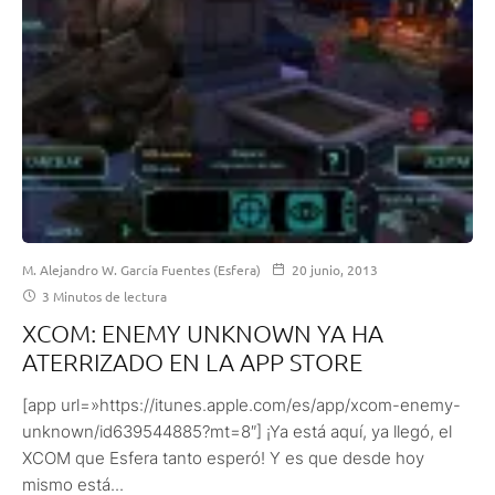
M. Alejandro W. García Fuentes (Esfera)
20 junio, 2013
3 Minutos de lectura
XCOM: ENEMY UNKNOWN YA HA
ATERRIZADO EN LA APP STORE
[app url=»https://itunes.apple.com/es/app/xcom-enemy-
unknown/id639544885?mt=8″] ¡Ya está aquí, ya llegó, el
XCOM que Esfera tanto esperó! Y es que desde hoy
mismo está...