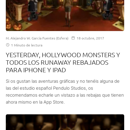
M. Alejandro W. García Fuentes (Esfera)
18 octubre, 2017
1 Minuto de lectura
YESTERDAY, HOLLYWOOD MONSTERS Y
TODOS LOS RUNAWAY REBAJADOS
PARA IPHONE Y IPAD
Si os gustan las aventuras gráficas y no tenéis alguna de
las del estudio español Pendulo Studios, os
recomendamos echarle un vistazo a las rebajas que tienen
ahora mismo en la App Store.