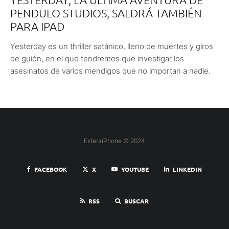
PENDULO STUDIOS, SALDRÁ TAMBIÉN
PARA IPAD
Yesterday es un thriller satánico, lleno de muertes y giros
de guión, en el que tendremos que investigar los
asesinatos de varios mendigos que no importan a nadie.
EsferaiPhone © 2024
FACEBOOK
X
YOUTUBE
LINKEDIN
RSS
BUSCAR