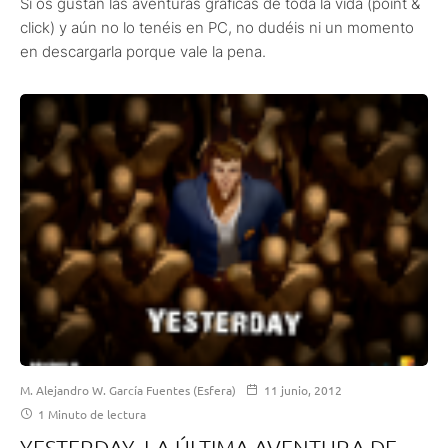
Si os gustan las aventuras gráficas de toda la vida (point &
click) y aún no lo tenéis en PC, no dudéis ni un momento
en descargarla porque vale la pena.
M. Alejandro W. García Fuentes (Esfera)
11 junio, 2012
1 Minuto de lectura
YESTERDAY, LA ÚLTIMA AVENTURA DE