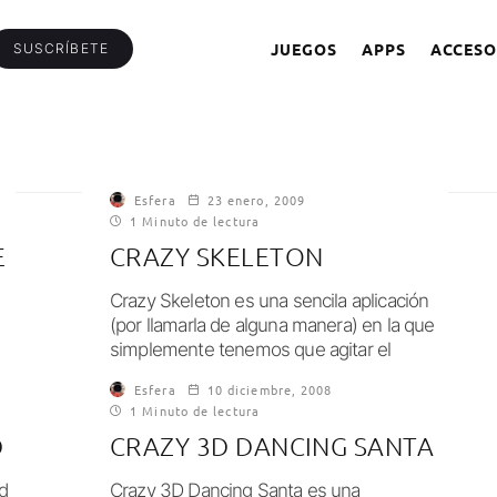
JUEGOS
APPS
ACCESO
SUSCRÍBETE
Esfera
23 enero, 2009
1 Minuto de lectura
E
CRAZY SKELETON
Crazy Skeleton es una sencila aplicación
(por llamarla de alguna manera) en la que
simplemente tenemos que agitar el
iPhone/iPod...
Esfera
10 diciembre, 2008
1 Minuto de lectura
D
CRAZY 3D DANCING SANTA
d
Crazy 3D Dancing Santa es una