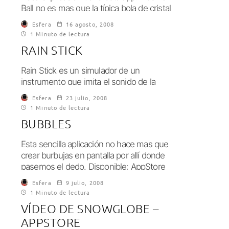
Ball no es mas que la típica bola de cristal
llena de rayos, que...
Esfera
16 agosto, 2008
1 Minuto de lectura
RAIN STICK
Rain Stick es un simulador de un
instrumento que imita el sonido de la
lluvia, el cual dicen que sirve...
Esfera
23 julio, 2008
1 Minuto de lectura
BUBBLES
Esta sencilla aplicación no hace mas que
crear burbujas en pantalla por allí donde
pasemos el dedo. Disponible: AppStore
Precio:...
Esfera
9 julio, 2008
1 Minuto de lectura
VÍDEO DE SNOWGLOBE –
APPSTORE