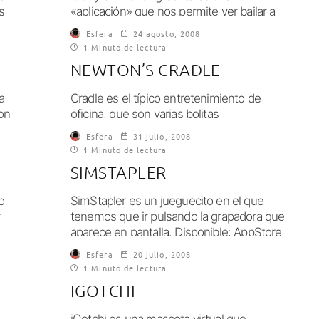
s
«aplicación» que nos permite ver bailar a
un Papa Noël en 3D al «ritmo»...
Esfera
24 agosto, 2008
1 Minuto de lectura
NEWTON’S CRADLE
a
Cradle es el típico entretenimiento de
on
oficina, que son varias bolitas
enganchadas por un hilo a una barra y al...
Esfera
31 julio, 2008
1 Minuto de lectura
SIMSTAPLER
o
SimStapler es un jueguecito en el que
r
tenemos que ir pulsando la grapadora que
aparece en pantalla. Disponible: AppStore
Precio:...
Esfera
20 julio, 2008
1 Minuto de lectura
IGOTCHI