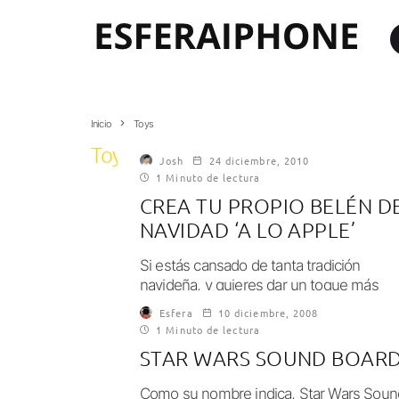
Inicio
Toys
Toys
Josh
24 diciembre, 2010
1 Minuto de lectura
CREA TU PROPIO BELÉN D
NAVIDAD ‘A LO APPLE’
Si estás cansado de tanta tradición
navideña, y quieres dar un toque más
actual a tu casa, hoy venimos para...
Esfera
10 diciembre, 2008
1 Minuto de lectura
STAR WARS SOUND BOAR
Como su nombre indica, Star Wars Soun