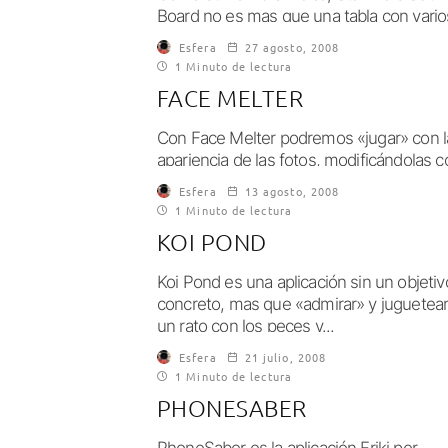
Board no es mas que una tabla con vario
personajes de Star Wars,...
Esfera
27 agosto, 2008
1 Minuto de lectura
FACE MELTER
Con Face Melter podremos «jugar» con l
apariencia de las fotos, modificándolas c
el dedo. Es genial para toquitear las...
Esfera
13 agosto, 2008
1 Minuto de lectura
KOI POND
Koi Pond es una aplicación sin un objetiv
concreto, mas que «admirar» y juguetea
un rato con los peces y...
Esfera
21 julio, 2008
1 Minuto de lectura
PHONESABER