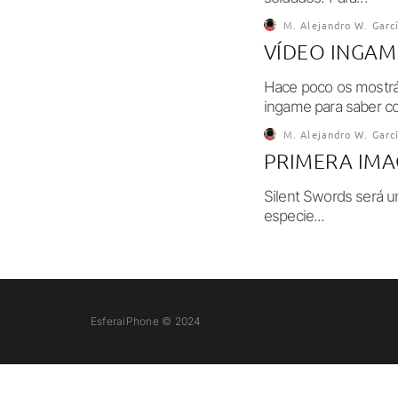
M. Alejandro W. Garc
VÍDEO INGAM
Hace poco os mostrá
ingame para saber c
M. Alejandro W. Garc
PRIMERA IMA
Silent Swords será u
especie...
EsferaiPhone © 2024