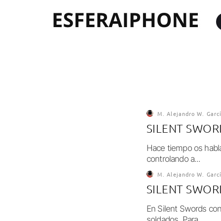
M. Alejandro W. Garc
SILENT SWOR
Hace tiempo os habla
controlando a...
M. Alejandro W. Garc
SILENT SWOR
En Silent Swords cont
soldados. Para...