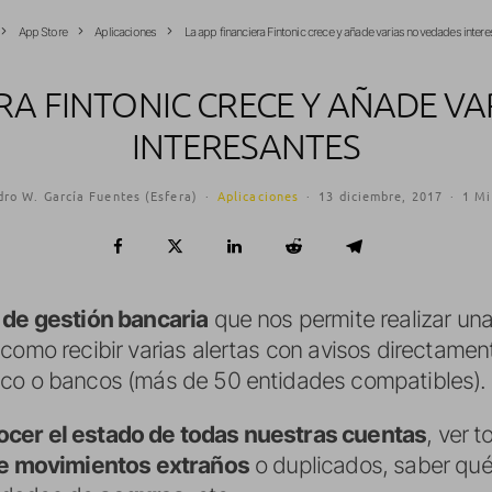
App Store
Aplicaciones
La app financiera Fintonic crece y añade varias novedades inter
ERA FINTONIC CRECE Y AÑADE V
INTERESANTES
dro W. García Fuentes (Esfera)
·
Aplicaciones
·
13 diciembre, 2017
·
1 Mi
 de gestión bancaria
que nos permite realizar una
 como recibir varias alertas con avisos directame
nco o bancos (más de 50 entidades compatibles).
ocer el estado de todas nuestras cuentas
, ver 
re movimientos extraños
o duplicados, saber qu