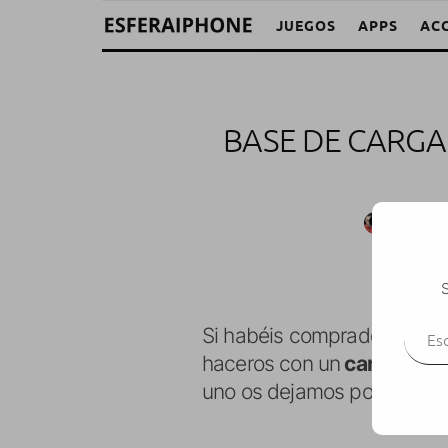
JUEGOS
APPS
AC
BASE DE CARGA
M. Aleja
S
Escr
Si habéis comprado recien
haceros con un
cargador i
uno os dejamos por aquí es