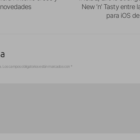
s novedades
New ‘n’ Tasty entre 
para iOS d
ta
a.
Los campos obligatorios están marcados con
*