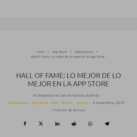
Inicio
App Store
Aplicaciones
Hall of Fame: Lo mejor de lo mejor en la App Store
HALL OF FAME: LO MEJOR DE LO
MEJOR EN LA APP STORE
M. Alejandro W. García Fuentes (Esfera)
·
Aplicaciones
App Store
iPad
iPhone
Juegos
·
6 noviembre, 2010
·
1 Minuto de lectura