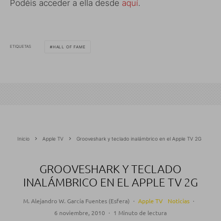
Podéis acceder a ella desde
aquí
.
ETIQUETAS
HALL OF FAME
Inicio
Apple TV
Grooveshark y teclado inalámbrico en el Apple TV 2G
GROOVESHARK Y TECLADO
INALÁMBRICO EN EL APPLE TV 2G
M. Alejandro W. García Fuentes (Esfera)
·
Apple TV
Noticias
·
6 noviembre, 2010
·
1 Minuto de lectura