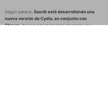
Según parece,
Saurik está desarrollando una
nueva versión de Cydia, en conjunto con
Chpwn
, del que por ahora solo tenemos una
imágen.
Además, sabemos que una de las novedades que