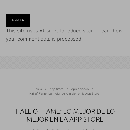
This site uses Akismet to reduce spam.
Learn how
your comment data is processed.
Inicio
App Store
Aplicaciones
Hall of Fame: Lo mejor de lo mejor en la App Store
HALL OF FAME: LO MEJOR DE LO
MEJOR EN LA APP STORE
M. Alejandro W. García Fuentes (Esfera)
·