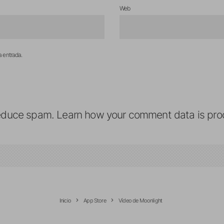
Web
a entrada.
reduce spam.
Learn how your comment data is pro
Inicio
App Store
Vídeo de Moonlight