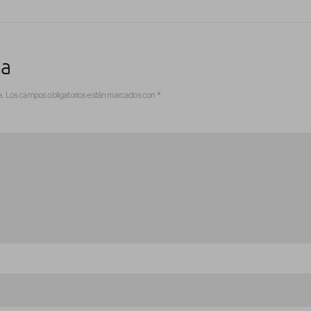
ta
a.
Los campos obligatorios están marcados con
*