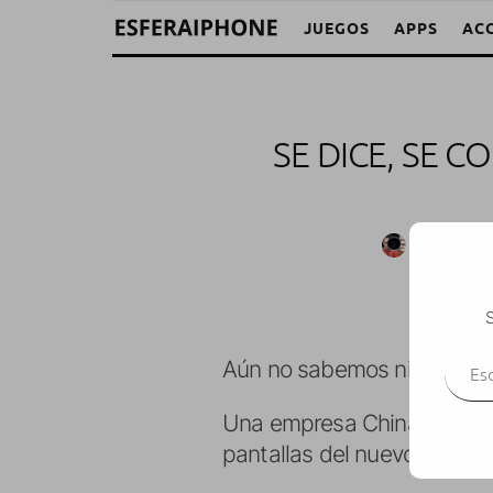
JUEGOS
APPS
AC
SE DICE, SE 
M. Alejandr
S
Escr
Aún no sabemos ni siquiera
Una empresa China llama
pantallas del nuevo iPhone