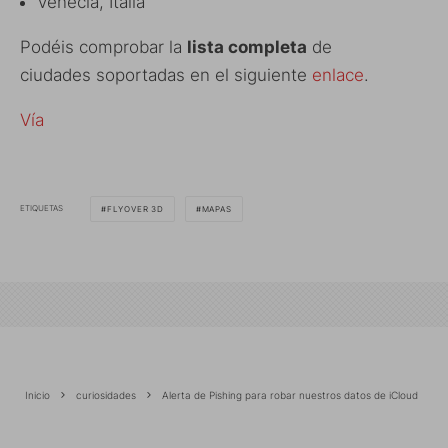
Venecia, Italia
Podéis comprobar la
lista completa
de
ciudades soportadas en el siguiente
enlace
.
Vía
ETIQUETAS
FLYOVER 3D
MAPAS
Inicio
curiosidades
Alerta de Pishing para robar nuestros datos de iCloud