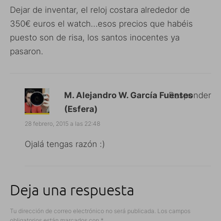
Dejar de inventar, el reloj costara alrededor de
350€ euros el watch…esos precios que habéis
puesto son de risa, los santos inocentes ya
pasaron.
M. Alejandro W. García Fuentes
Responder
(Esfera)
28 febrero, 2015 a las 22:48
Ojalá tengas razón :)
Deja una respuesta
Tu dirección de correo electrónico no será publicada.
Los campos
obligatorios están marcados con
*