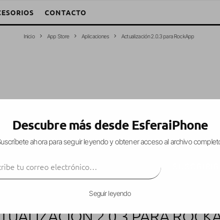
CESORIOS
CONTACTO
Inicio
App Store
Aplicaciones
Actualización 2.0.3 para RockApp
Descubre más desde EsferaiPhone
uscríbete ahora para seguir leyendo y obtener acceso al archivo complet
ibe tu correo electrónico…
SUSCRIBIR
Seguir leyendo
TUALIZACIÓN 2.0.3 PARA ROCK