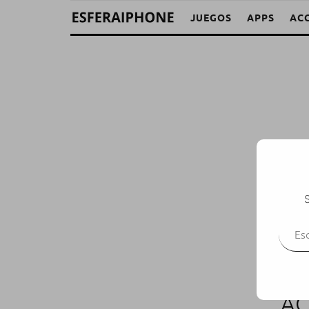
JUEGOS
APPS
AC
S
Escr
AC