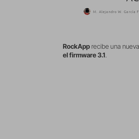
M. Alejandro W. García F
RockApp
recibe una nueva 
el firmware 3.1
.