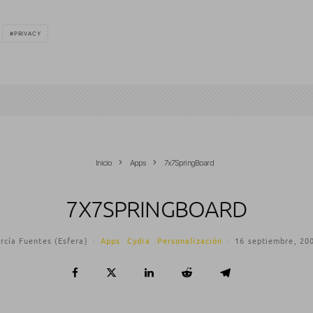
PRIVACY
Inicio
Apps
7x7SpringBoard
7X7SPRINGBOARD
rcía Fuentes (Esfera)
·
Apps
Cydia
Personalización
·
16 septiembre, 20