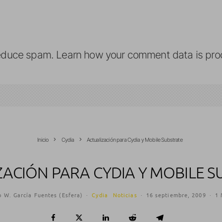
reduce spam.
Learn how your comment data is pro
Inicio
Cydia
Actualización para Cydia y Mobile Substrate
ZACIÓN PARA CYDIA Y MOBILE S
o W. García Fuentes (Esfera)
·
Cydia
Noticias
·
16 septiembre, 2009
·
1 