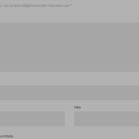
a.
Los campos obligatorios están marcados con
*
Web
a entrada.