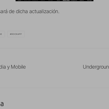
sará de dicha actualización.
NE
ROCKAPP
dia y Mobile
Underground
ta