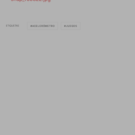
ETIQUETAS
ACELERÓMETRO
JUEGOS
Inicio
iPhone
iSnake
ISNAKE