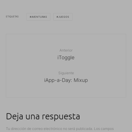
ETIQUETAS
AVENTURAS
JUEGOS
Anterior
iToggle
Siguiente
iApp-a-Day: Mixup
Deja una respuesta
Tu dirección de correo electrónico no será publicada.
Los campos