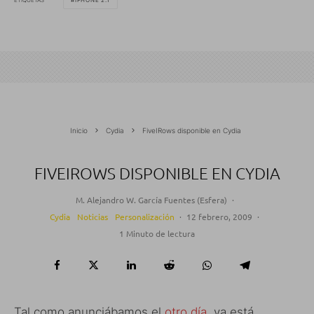
IPHONE 2.1
Inicio
Cydia
FiveIRows disponible en Cydia
FIVEIROWS DISPONIBLE EN CYDIA
M. Alejandro W. García Fuentes (Esfera)
·
Cydia
Noticias
Personalización
·
12 febrero, 2009
·
1 Minuto de lectura
Tal como anunciábamos el
otro día
, ya está