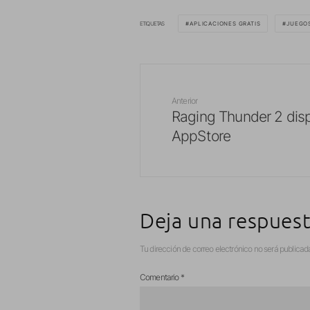
ETIQUETAS
APLICACIONES GRATIS
JUEGOS
Anterior
Raging Thunder 2 disp
AppStore
Deja una respues
Tu dirección de correo electrónico no será publicad
Comentario
*