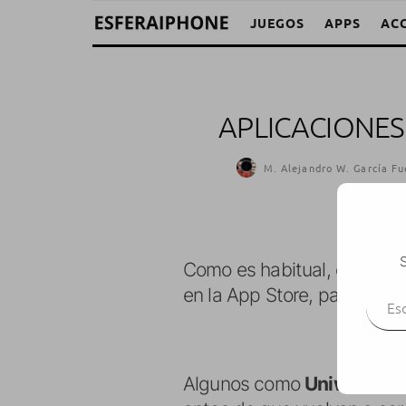
JUEGOS
APPS
AC
APLICACIONES
M. Alejandro W. García Fu
S
Como es habitual, os dejo
Escr
en la App Store, para que o
Algunos como
Uniwar, Mo