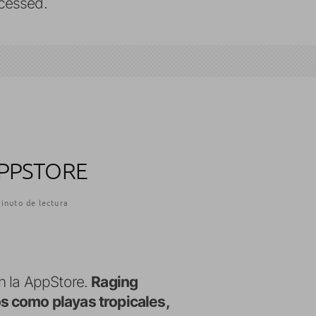
cessed.
APPSTORE
inuto de lectura
n la AppStore.
Raging
os como playas tropicales,