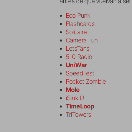
antes de que vuelvan a ser
Eco Punk
Flashcards
Solitaire
Camera Fun
LetsTans
5-0 Radio
UniWar
SpeedTest
Pocket Zombie
Mole
iSink U
TimeLoop
TriTowers