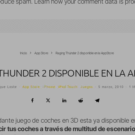
reduce spam.
Learn how your comment data is pro
Inicio
App Store
Raging Thunder 2 disponible en la AppStore
THUNDER 2 DISPONIBLE EN LA 
que Loste
·
App Store
iPhone
iPod Touch
Juegos
·
5 marzo, 2010
·
1 M
dante juego de coches en 3D esta ya disponible e
cir tus coches a través de multitud de escenari