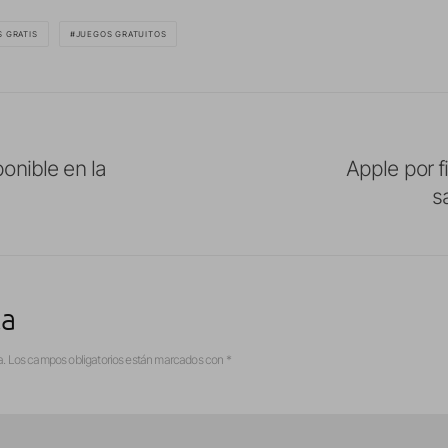
 GRATIS
JUEGOS GRATUITOS
onible en la
Apple por f
s
ta
a.
Los campos obligatorios están marcados con
*