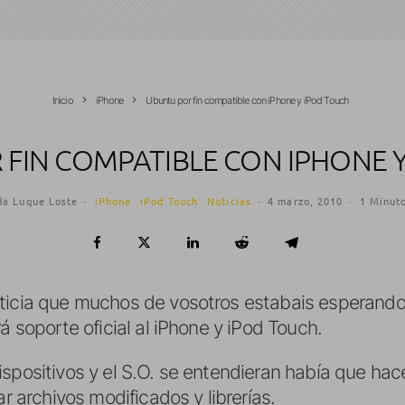
Inicio
iPhone
Ubuntu por fin compatible con iPhone y iPod Touch
FIN COMPATIBLE CON IPHONE 
da Luque Loste
·
iPhone
iPod Touch
Noticias
·
4 marzo, 2010
·
1 Minuto
ticia que muchos de vosotros estabais esperando.
á soporte oficial al iPhone y iPod Touch.
spositivos y el S.O. se entendieran había que hac
ar archivos modificados y librerías.