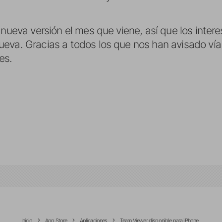
 nueva versión el mes que viene, así que los inte
ueva. Gracias a todos los que nos han avisado v
es.
Inicio
App Store
Aplicaciones
Team Viewer disponible para iPhone