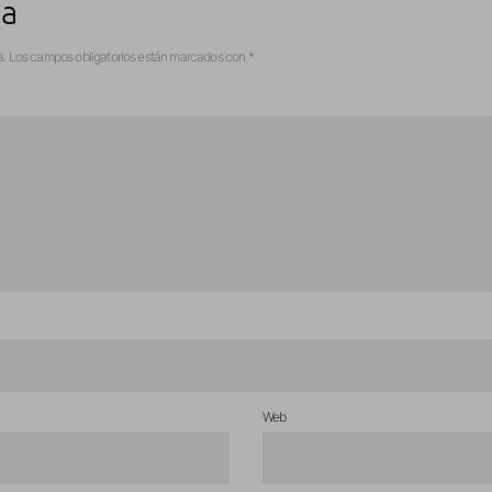
ta
a.
Los campos obligatorios están marcados con
*
Web