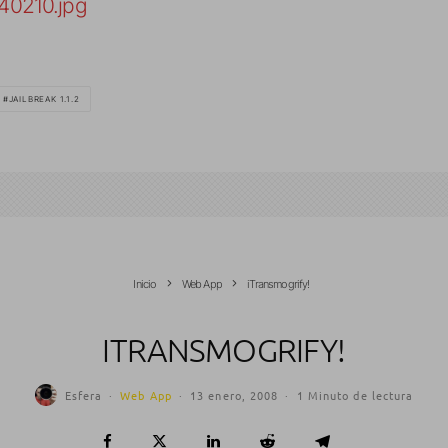
JAILBREAK 1.1.2
Inicio
Web App
iTransmogrify!
ITRANSMOGRIFY!
Esfera
·
Web App
·
13 enero, 2008
·
1 Minuto de lectura