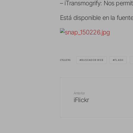
– iTransmogrify: Nos permi
Está disponible en la fuen
ETIQUETAS
BUSCADOR WEB
FLASH
Anterior
iFlickr