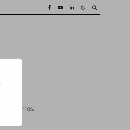
o.
SE
 que estamos.