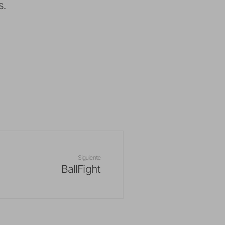
s.
Siguiente
BallFight