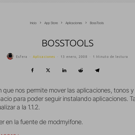
Inicio
App Store
Aplicaciones
BossTools
BOSSTOOLS
Esfera
·
Aplicaciones
·
13 enero, 2008
·
1 Minuto de lectura
n que nos permite mover las aplicaciones, tonos 
pacio para poder seguir instalando aplicaciones. 
izar a la 1.1.2.
ller en la fuente de modmyifone.