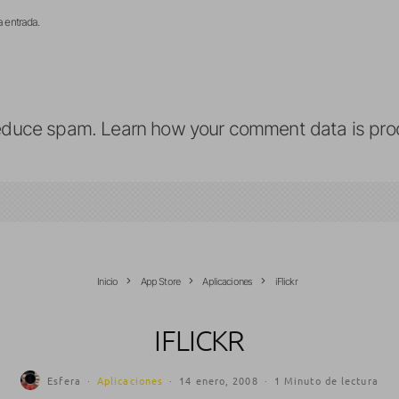
a entrada.
reduce spam.
Learn how your comment data is pro
Inicio
App Store
Aplicaciones
iFlickr
IFLICKR
Esfera
·
Aplicaciones
·
14 enero, 2008
·
1 Minuto de lectura