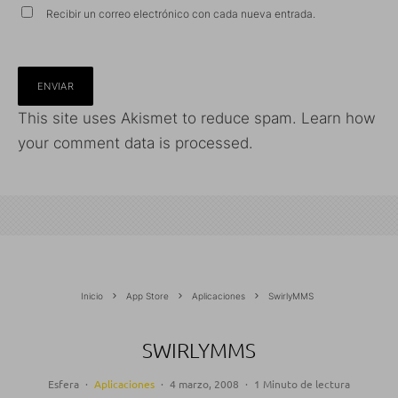
Recibir un correo electrónico con cada nueva entrada.
This site uses Akismet to reduce spam.
Learn how
your comment data is processed.
Inicio
App Store
Aplicaciones
SwirlyMMS
SWIRLYMMS
Esfera
·
Aplicaciones
·
4 marzo, 2008
·
1 Minuto de lectura