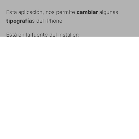
Esta aplicación, nos permite
cambiar
algunas
tipografía
s del iPhone.
Está en la fuente del installer:
http://www.touchrepo.com/betarepo.xml
Actualización 1
: Ahora se pueden cambiar las
fuentes del reloj de la pantalla de bloqueo, de las
notas y las fuentes del sistema.
ETIQUETAS
CAMBIAR LETRA
TIPOGRAFIAS