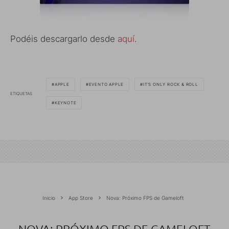
Podéis descargarlo desde
aquí
.
APPLE
EVENTO APPLE
IT’S ONLY ROCK & ROLL
ETIQUETAS
KEYNOTE
Inicio
App Store
Nova: Próximo FPS de Gameloft