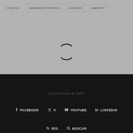
ETIQUETAS
ASSASSIN'S CREED 2
JUEGOS
UBISOFT
EsferaiPhone © 2024
FACEBOOK
X
YOUTUBE
LINKEDIN
RSS
BUSCAR