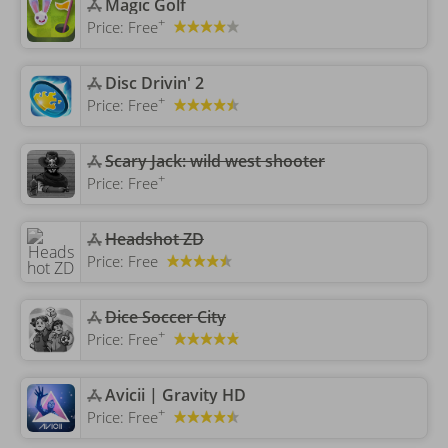
‎Magic Golf
+
Price:
Free
‎Disc Drivin' 2
+
Price:
Free
‎Scary Jack: wild west shooter
+
Price:
Free
‎Headshot ZD
Price:
Free
‎Dice Soccer City
+
Price:
Free
‎Avicii | Gravity HD
+
Price:
Free