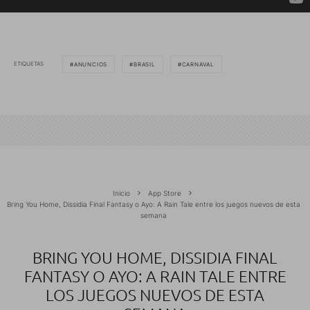
ETIQUETAS
ANUNCIOS
BRASIL
CARNAVAL
Inicio
App Store
Bring You Home, Dissidia Final Fantasy o Ayo: A Rain Tale entre los juegos nuevos de esta
semana
BRING YOU HOME, DISSIDIA FINAL
FANTASY O AYO: A RAIN TALE ENTRE
LOS JUEGOS NUEVOS DE ESTA