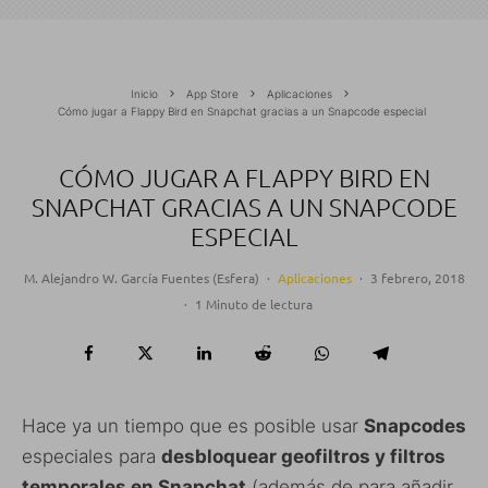
Inicio
App Store
Aplicaciones
Cómo jugar a Flappy Bird en Snapchat gracias a un Snapcode especial
CÓMO JUGAR A FLAPPY BIRD EN
SNAPCHAT GRACIAS A UN SNAPCODE
ESPECIAL
M. Alejandro W. García Fuentes (Esfera)
·
Aplicaciones
·
3 febrero, 2018
·
1 Minuto de lectura
Hace ya un tiempo que es posible usar
Snapcodes
especiales para
desbloquear geofiltros y filtros
temporales en Snapchat
(además de para añadir