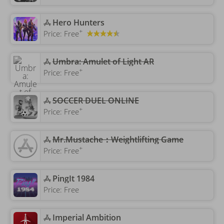
‎Hero Hunters
+
Price:
Free
‎Umbra: Amulet of Light AR
+
Price:
Free
SOCCER DUEL ONLINE
+
Price:
Free
‎Mr.Mustache：Weightlifting Game
+
Price:
Free
‎PingIt 1984
Price:
Free
‎Imperial Ambition