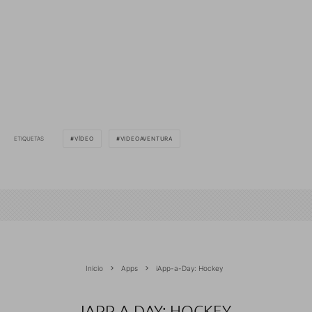
ETIQUETAS
VÍDEO
VIDEOAVENTURA
Inicio
Apps
iApp-a-Day: Hockey
IAPP-A-DAY: HOCKEY