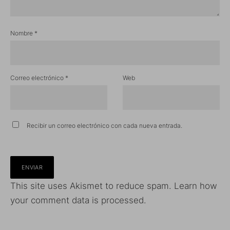
Nombre
*
Correo electrónico
*
Web
Recibir un correo electrónico con cada nueva entrada.
This site uses Akismet to reduce spam.
Learn how
your comment data is processed.