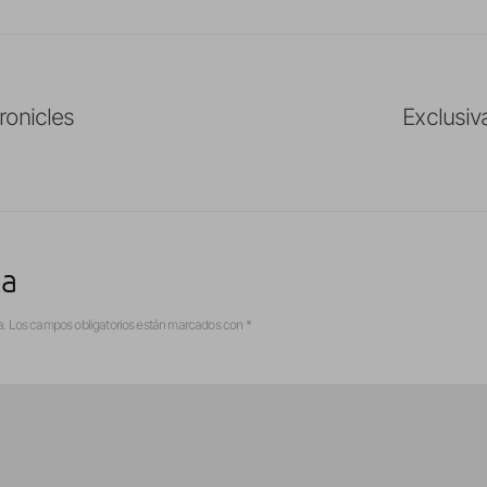
ronicles
Exclusiv
ta
a.
Los campos obligatorios están marcados con
*