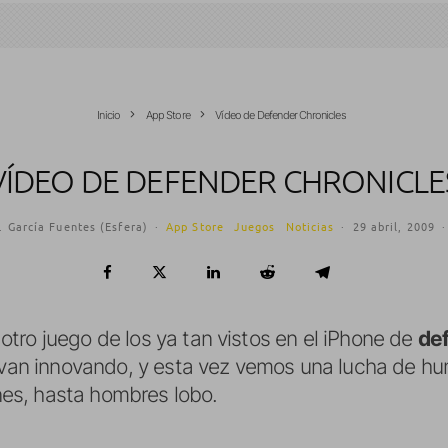
Inicio
App Store
Vídeo de Defender Chronicles
VÍDEO DE DEFENDER CHRONICLE
. García Fuentes (Esfera)
·
App Store
Juegos
Noticias
·
29 abril, 2009
·
otro juego de los ya tan vistos en el iPhone de
def
s van innovando, y esta vez vemos una lucha de hu
es, hasta hombres lobo.