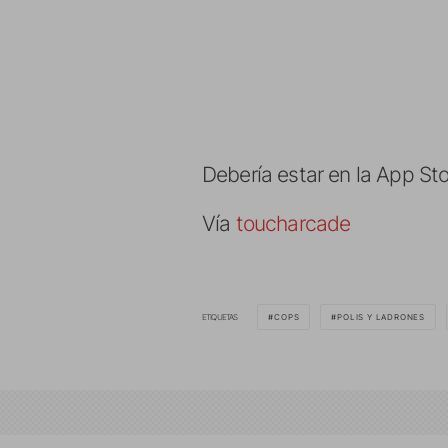
Debería estar en la App St
Vía
toucharcade
ETIQUETAS
COPS
POLIS Y LADRONES