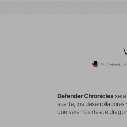
M. Alejandro W
Defender Chronicles
será 
suerte, los desarrolladore
que veremos desde dragon