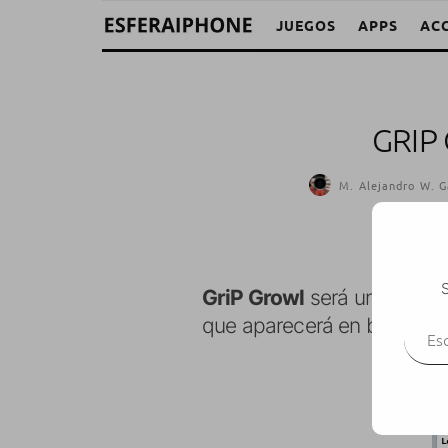
JUEGOS
APPS
AC
GRIP
M. Alejandro W. G
S
GriP Growl
será un sistema
Escr
que aparecerá en breve en 