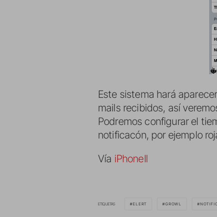
Este sistema hará aparecer
mails recibidos, así veremo
Podremos configurar el tie
notificacón, por ejemplo ro
Vía
iPhoneIl
ETIQUETAS
ELERT
GROWL
NOTIFI