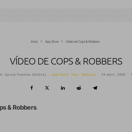
Inicio
App Store
Vídeo de Cops & Robbers
VÍDEO DE COPS & ROBBERS
W. García Fuentes (Esfera)
·
App Store
Mac
Noticias
·
29 abril, 2009
·
ps & Robbers
.