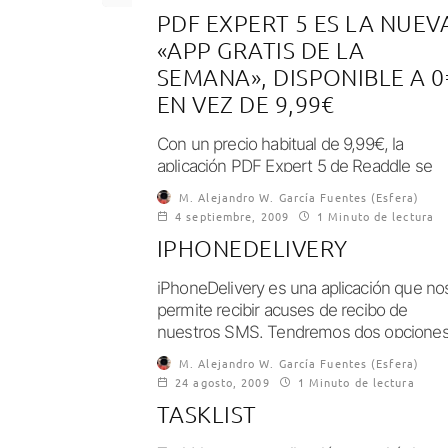
PDF EXPERT 5 ES LA NUEV
«APP GRATIS DE LA
SEMANA», DISPONIBLE A 0
EN VEZ DE 9,99€
Con un precio habitual de 9,99€, la
aplicación PDF Expert 5 de Readdle se
convierte durante unos días en la...
M. Alejandro W. García Fuentes (Esfera)
4 septiembre, 2009
1 Minuto de lectura
IPHONEDELIVERY
iPhoneDelivery es una aplicación que no
permite recibir acuses de recibo de
nuestros SMS. Tendremos dos opciones
una recibir para...
M. Alejandro W. García Fuentes (Esfera)
24 agosto, 2009
1 Minuto de lectura
TASKLIST