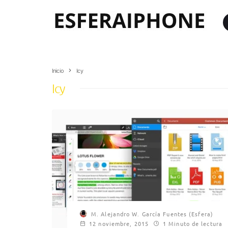
Inicio
Icy
Icy
M. Alejandro W. García Fuentes (Esfera)
12 noviembre, 2015
1 Minuto de lectura