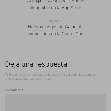
Gang$tar: West Coast Hustle
disponible en la App Store
Siguiente
Nuevos juegos de Gameloft
anunciados en la GamesCon
Deja una respuesta
Tu dirección de correo electrónico no será publicada.
Los campos
obligatorios están marcados con
*
Comentario
*