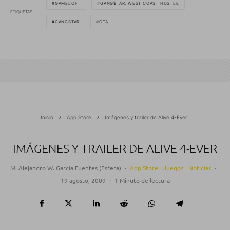
GAMELOFT
GANG$TAR: WEST COAST HUSTLE
ETIQUETAS
GANGSTAR
GTA
Inicio
App Store
Imágenes y trailer de Alive 4-Ever
IMÁGENES Y TRAILER DE ALIVE 4-EVER
M. Alejandro W. García Fuentes (Esfera)
·
App Store
Juegos
Noticias
·
19 agosto, 2009
·
1 Minuto de lectura