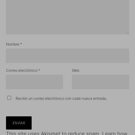
Nombre
*
Correo electrónico
*
Web
Recibir un correo electrónico con cada nueva entrada.
This site uses Akismet to reduce spam.
Learn how