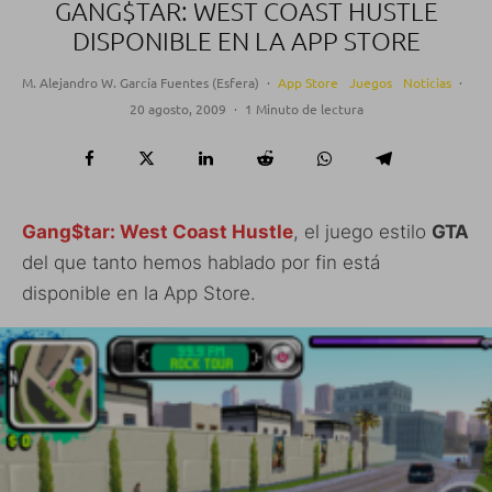
GANG$TAR: WEST COAST HUSTLE
DISPONIBLE EN LA APP STORE
M. Alejandro W. García Fuentes (Esfera)
·
App Store
Juegos
Noticias
·
20 agosto, 2009
·
1 Minuto de lectura
Gang$tar: West Coast Hustle
, el juego estilo
GTA
del que tanto hemos hablado por fin está
disponible en la App Store.