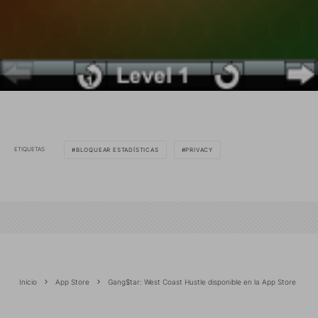
ETIQUETAS
BLOQUEAR ESTADÍSTICAS
PRIVACY
Inicio
App Store
Gang$tar: West Coast Hustle disponible en la App Store