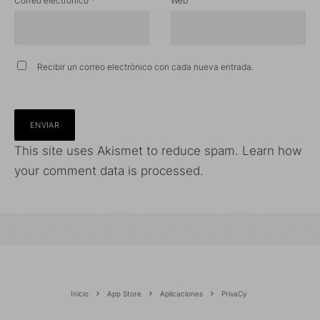
Correo electrónico
*
Web
Recibir un correo electrónico con cada nueva entrada.
This site uses Akismet to reduce spam.
Learn how
your comment data is processed.
Inicio
App Store
Aplicaciones
PrivaCy