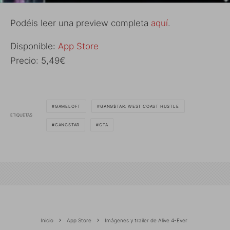
Podéis leer una preview completa
aquí
.
Disponible:
App Store
Precio: 5,49€
GAMELOFT
GANG$TAR: WEST COAST HUSTLE
ETIQUETAS
GANGSTAR
GTA
Inicio
App Store
Imágenes y trailer de Alive 4-Ever