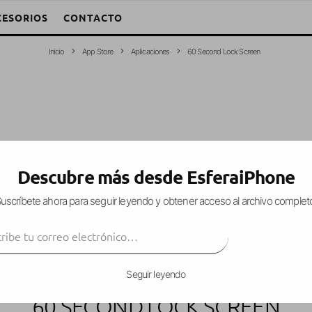
CESORIOS
CONTACTO
Inicio
App Store
Aplicaciones
60 Second Lock Screen
Descubre más desde EsferaiPhone
uscríbete ahora para seguir leyendo y obtener acceso al archivo complet
ibe tu correo electrónico…
SUSCRIBIR
Seguir leyendo
60 SECOND LOCK SCREEN