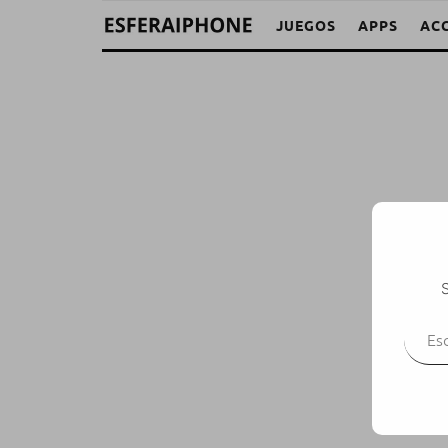
JUEGOS
APPS
AC
S
Escr