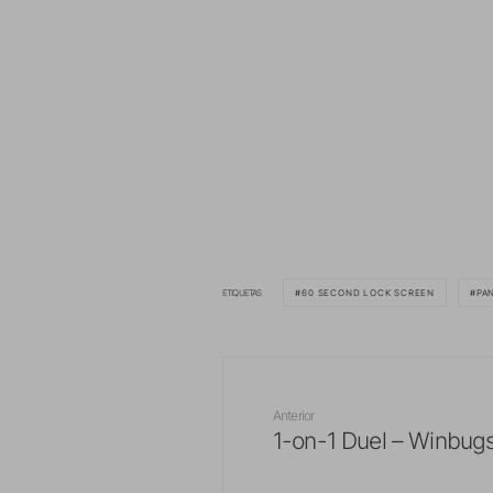
ETIQUETAS
60 SECOND LOCK SCREEN
PA
Anterior
1-on-1 Duel – Winbug