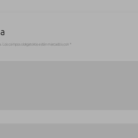
ta
a.
Los campos obligatorios están marcados con
*