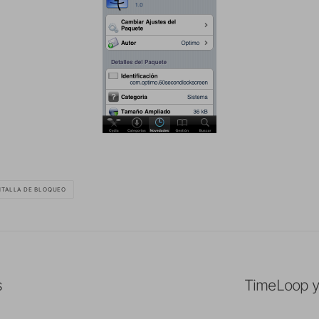
NTALLA DE BLOQUEO
s
TimeLoop ya