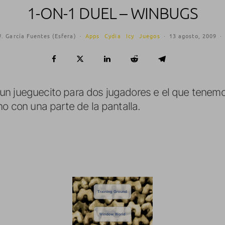
1-ON-1 DUEL – WINBUGS
. García Fuentes (Esfera)
·
Apps
Cydia
Icy
Juegos
·
13 agosto, 2009
·
un jueguecito para dos jugadores e el que tenem
no con una parte de la pantalla.