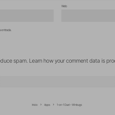
Web
a entrada.
reduce spam.
Learn how your comment data is pro
Inicio
Apps
1-on-1 Duel – Winbugs