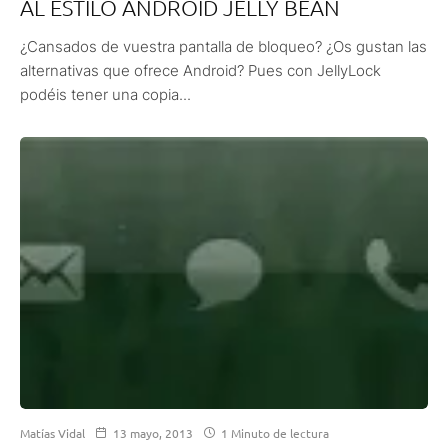
AL ESTILO ANDROID JELLY BEAN
¿Cansados de vuestra pantalla de bloqueo? ¿Os gustan las
alternativas que ofrece Android? Pues con JellyLock
podéis tener una copia...
Matías Vidal
13 mayo, 2013
1 Minuto de lectura