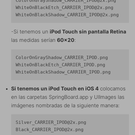
ColorOnGrayShadow_CARRIER_IPOD@2x.png

WhiteOnBlackEtch_CARRIER_IPOD@2x.png

WhiteOnBlackShadow_CARRIER_IPOD@2x.png
-Si tenemos un
iPod Touch
sin pantalla Retina
las medidas serían
60×20
:
ColorOnGrayShadow_CARRIER_IPOD.png

WhiteOnBlackEtch_CARRIER_IPOD.png

WhiteOnBlackShadow_CARRIER_IPOD.png
Si tenemos un iPod Touch en iOS 4
colocamos
en las carpetas SpringBoard.app y UIImages las
imágenes nombradas de la siguiente manera:
Silver_CARRIER_IPOD@2x.png

Black_CARRIER_IPOD@2x.png