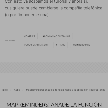
Con esto ya acabamos el turorial y ahora sí,
cualquiera puede cambiarse la compañía telefónica
(o por fin ponerse una).
CARRIER
COMPAÑÍA TELEFÓNICA
ETIQUETAS
LOGO DE OPERADOR
THEME
WINTERBOARD
Inicio
Apps
MapReminders: añade la función mapa a la aplicación Recordatorios
MAPREMINDERS: AÑADE LA FUNCIÓN