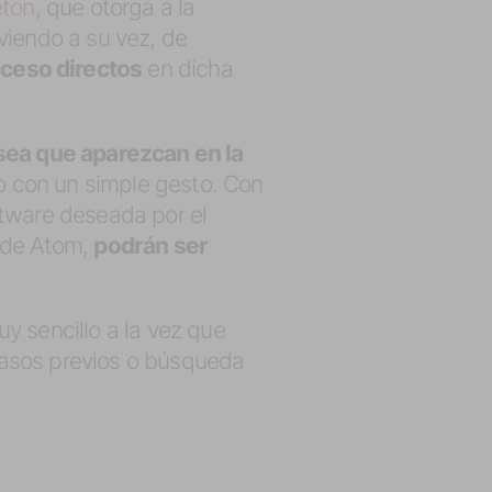
eton
, que otorga a la
irviendo a su vez, de
cceso directos
en dicha
sea que aparezcan en la
io con un simple gesto. Con
oftware deseada por el
s de Atom,
podrán ser
y sencillo a la vez que
pasos previos o búsqueda