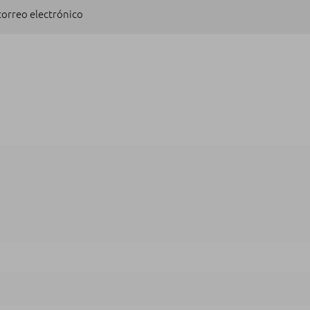
 correo electrónico
SUSCRIBIRSE
ta
a.
Los campos obligatorios están marcados con
*