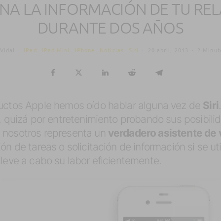
NA LA INFORMACIÓN DE TU RELA
DURANTE DOS AÑOS
Vidal
·
iPad
iPad Mini
iPhone
Noticias
Siri
·
20 abril, 2013
·
2 Minut
ductos Apple hemos oído hablar alguna vez de
Siri
z, quizá por entretenimiento probando sus posibil
 nosotros representa un
verdadero asistente de 
n de tareas o solicitación de información si se uti
leve a cabo su labor eficientemente.