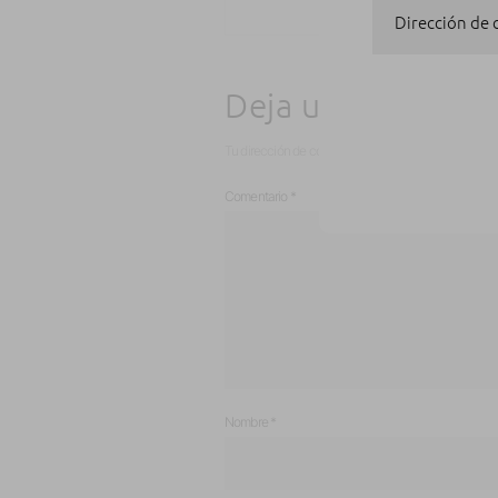
Dirección de
Deja una respues
Tu dirección de correo electrónico no será publicad
Comentario
*
Nombre
*