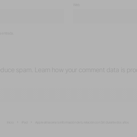
Web
a entrada.
reduce spam.
Learn how your comment data is pro
Inicio
iPad
Apple almacena la información de tu relación con Siri durante dos años