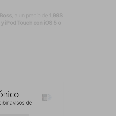
gBoss
, a un precio de
1,99$
 y iPod Touch con iOS 5 o
ónico
Siguiente
e tu centro de
cibir avisos de
 con Abstergo