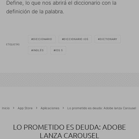
Define, lo que nos abrirá el diccionario con la
definición de la palabra.
DICCIONARIO
DICCIONARIO IOS
DICTIONARY
ETIQUETAS
INGLÉS
IOS 5
Inicio
App Store
Aplicaciones
Lo prometido es deuda: Adobe lanza Carousel
LO PROMETIDO ES DEUDA: ADOBE
LANZA CAROUSEL