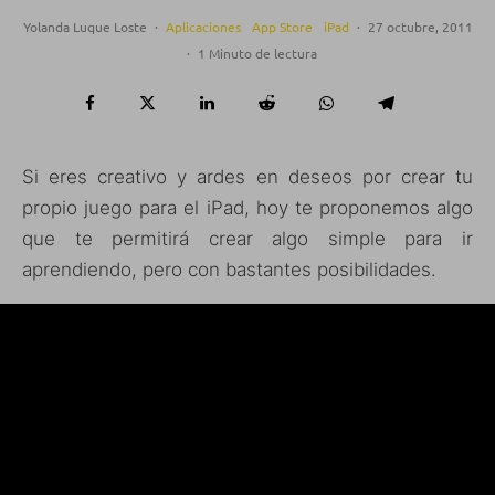
Yolanda Luque Loste
·
Aplicaciones
App Store
iPad
·
27 octubre, 2011
·
1 Minuto de lectura
Si eres creativo y ardes en deseos por crear tu
propio juego para el iPad, hoy te proponemos algo
que te permitirá crear algo simple para ir
aprendiendo, pero con bastantes posibilidades.