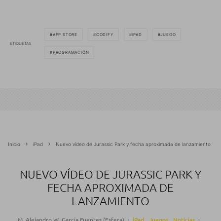
APP STORE
CODIFY
IPAD
JUEGO
ETIQUETAS
PROGRAMACIÓN
Inicio
iPad
Nuevo vídeo de Jurassic Park y fecha aproximada de lanzamiento
NUEVO VÍDEO DE JURASSIC PARK Y
FECHA APROXIMADA DE
LANZAMIENTO
M. Alejandro W. García Fuentes (Esfera)
·
iPad
Juegos
Noticias
·