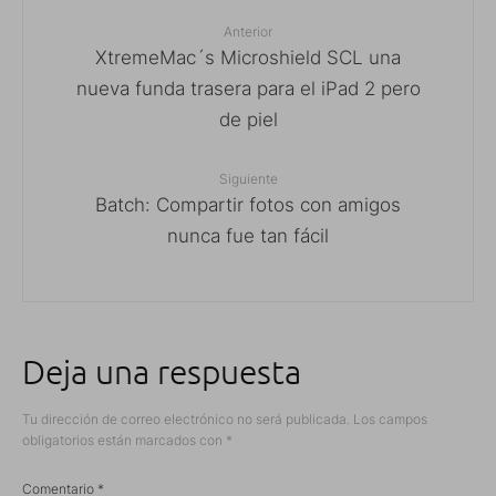
Anterior
XtremeMac´s Microshield SCL una
nueva funda trasera para el iPad 2 pero
de piel
Siguiente
Batch: Compartir fotos con amigos
nunca fue tan fácil
Deja una respuesta
Tu dirección de correo electrónico no será publicada.
Los campos
obligatorios están marcados con
*
Comentario
*