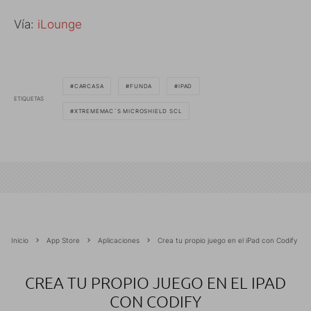
Vía:
iLounge
CARCASA
FUNDA
IPAD
ETIQUETAS
XTREMEMAC´S MICROSHIELD SCL
Inicio
App Store
Aplicaciones
Crea tu propio juego en el iPad con Codify
CREA TU PROPIO JUEGO EN EL IPAD
CON CODIFY