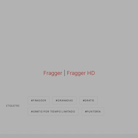
Fragger
|
Fragger HD
FRAGGER
GRANADAS
GRATIS
ETIQUETAS
GRATIS POR TIEMPO LIMITADO
PUNTERÍA