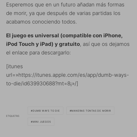
Esperemos que en un futuro añadan más formas
de morir, ya que después de varias partidas los
acabamos conociendo todos.
El juego es universal (compatible con iPhone,
iPod Touch y iPad) y gratuito
, así que os dejamos
el enlace para descargarlo:
[itunes
url=»https://itunes.apple.com/es/app/dumb-ways-
to-die/id639930688?mt=8¡»/]
DUMB WAYS TO DIE
MANERAS TONTAS DE MORIR
ETIQUETAS
MINI JUEGOS