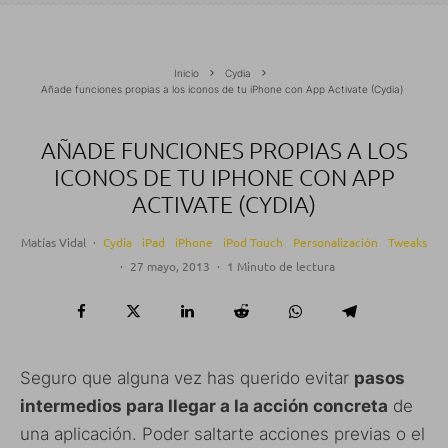
Inicio
Cydia
Añade funciones propias a los iconos de tu iPhone con App Activate (Cydia)
AÑADE FUNCIONES PROPIAS A LOS
ICONOS DE TU IPHONE CON APP
ACTIVATE (CYDIA)
Matías Vidal
·
Cydia
iPad
iPhone
iPod Touch
Personalización
Tweaks
·
27 mayo, 2013
·
1 Minuto de lectura
Seguro que alguna vez has querido evitar
pasos
intermedios para llegar a la acción concreta
de
una aplicación. Poder saltarte acciones previas o el