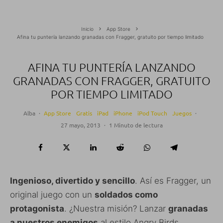
Inicio
App Store
Afina tu puntería lanzando granadas con Fragger, gratuito por tiempo limitado
AFINA TU PUNTERÍA LANZANDO
GRANADAS CON FRAGGER, GRATUITO
POR TIEMPO LIMITADO
Alba
·
App Store
Gratis
iPad
iPhone
iPod Touch
Juegos
·
27 mayo, 2013
·
1 Minuto de lectura
Ingenioso, divertido y sencillo
. Así es Fragger, un
original juego con un
soldados como
protagonista
. ¿Nuestra misión? Lanzar
granadas
a nuestros enemigos
al estilo Angry Birds.