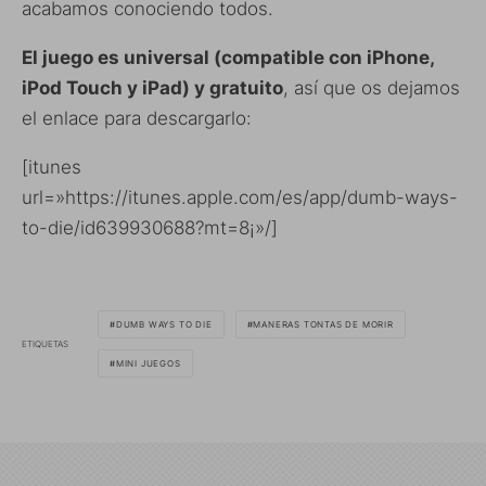
acabamos conociendo todos.
El juego es universal (compatible con iPhone,
iPod Touch y iPad) y gratuito
, así que os dejamos
el enlace para descargarlo:
[itunes
url=»https://itunes.apple.com/es/app/dumb-ways-
to-die/id639930688?mt=8¡»/]
DUMB WAYS TO DIE
MANERAS TONTAS DE MORIR
ETIQUETAS
MINI JUEGOS