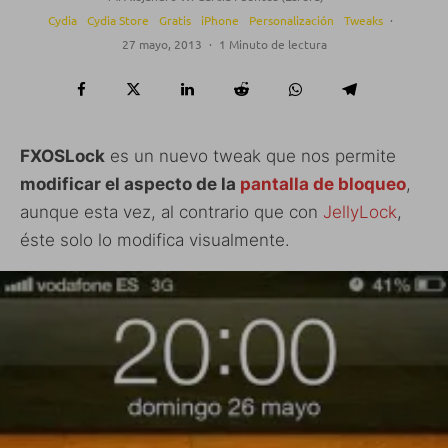
Cydia
Cydia Store
Gratis
iPhone
Personalización
Tweaks
·
27 mayo, 2013
·
1 Minuto de lectura
FXOSLock
es un nuevo tweak que nos permite
modificar el aspecto de la
pantalla de bloqueo
,
aunque esta vez, al contrario que con
JellyLock
,
éste solo lo modifica visualmente.