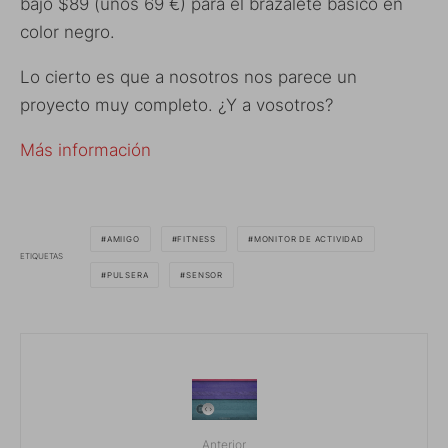
bajo $89 (unos 69 €) para el brazalete básico en
color negro.
Lo cierto es que a nosotros nos parece un
proyecto muy completo. ¿Y a vosotros?
Más información
AMIIGO
FITNESS
MONITOR DE ACTIVIDAD
ETIQUETAS
PULSERA
SENSOR
Anterior