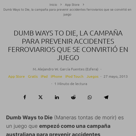
Inicio
App Store
Dumb Ways to Die, la campaña para prevenir accidentes ferroviarios que se convirtió en
juego
DUMB WAYS TO DIE, LA CAMPAÑA
PARA PREVENIR ACCIDENTES
FERROVIARIOS QUE SE CONVIRTIÓ EN
JUEGO
M. Alejandro W. García Fuentes (Esfera)
·
App Store
Gratis
iPad
iPhone
iPod Touch
Juegos
·
27 mayo, 2013
·
1 Minuto de lectura
Dumb Ways to Die
(Maneras tontas de morir) es
un juego que
empezó como una campaña
australiana para prevenir accidentes