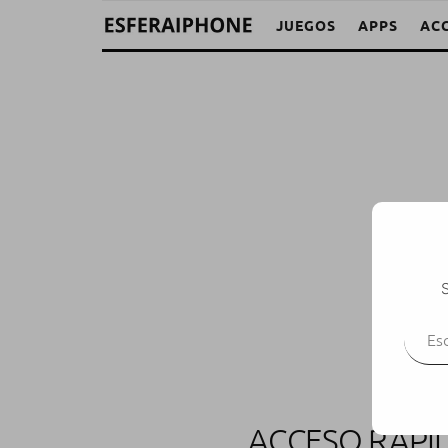
JUEGOS
APPS
AC
S
Escr
ACCESO RÁPID