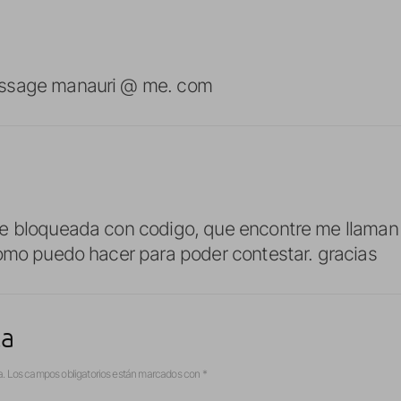
ssage manauri @ me. com
e bloqueada con codigo, que encontre me llaman
omo puedo hacer para poder contestar. gracias
ta
a.
Los campos obligatorios están marcados con
*