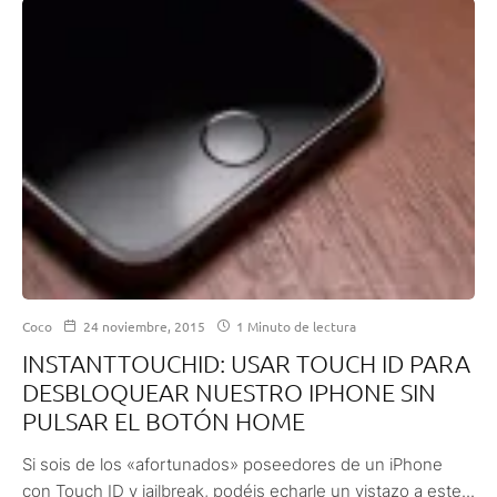
Coco
24 noviembre, 2015
1 Minuto de lectura
INSTANTTOUCHID: USAR TOUCH ID PARA
DESBLOQUEAR NUESTRO IPHONE SIN
PULSAR EL BOTÓN HOME
Si sois de los «afortunados» poseedores de un iPhone
con Touch ID y jailbreak, podéis echarle un vistazo a este...