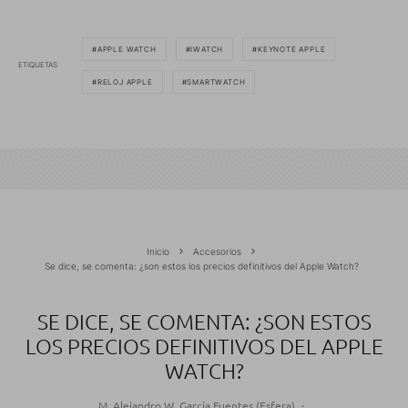
APPLE WATCH
IWATCH
KEYNOTE APPLE
ETIQUETAS
RELOJ APPLE
SMARTWATCH
Inicio
Accesorios
Se dice, se comenta: ¿son estos los precios definitivos del Apple Watch?
SE DICE, SE COMENTA: ¿SON ESTOS
LOS PRECIOS DEFINITIVOS DEL APPLE
WATCH?
M. Alejandro W. García Fuentes (Esfera)
·