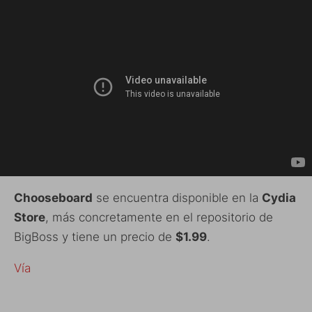
Chooseboard
se encuentra disponible en la
Cydia
Store
, más concretamente en el repositorio de
BigBoss y tiene un precio de
$1.99
.
Vía