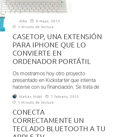
Alba
9 mayo, 2013
1 Minuto de lectura
CASETOP, UNA EXTENSIÓN
PARA IPHONE QUE LO
CONVIERTE EN
ORDENADOR PORTÁTIL
Os mostramos hoy otro proyecto
presentado en Kickstarter que intenta
hacerse con su financiación. Se trata de
una especie de...
Matías Vidal
7 febrero, 2013
1 Minuto de lectura
CONECTA
CORRECTAMENTE UN
TECLADO BLUETOOTH A TU
APPLE TV