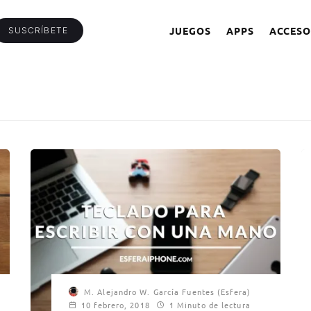
JUEGOS
APPS
ACCESO
SUSCRÍBETE
M. Alejandro W. García Fuentes (Esfera)
10 febrero, 2018
1 Minuto de lectura