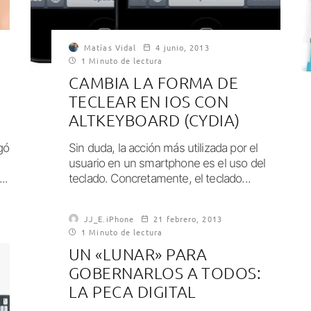
Matías Vidal
4 junio, 2013
1 Minuto de lectura
CAMBIA LA FORMA DE
TECLEAR EN IOS CON
ALTKEYBOARD (CYDIA)
gó
Sin duda, la acción más utilizada por el
usuario en un smartphone es el uso del
..
teclado. Concretamente, el teclado...
JJ_E.iPhone
21 febrero, 2013
1 Minuto de lectura
UN «LUNAR» PARA
GOBERNARLOS A TODOS:
LA PECA DIGITAL