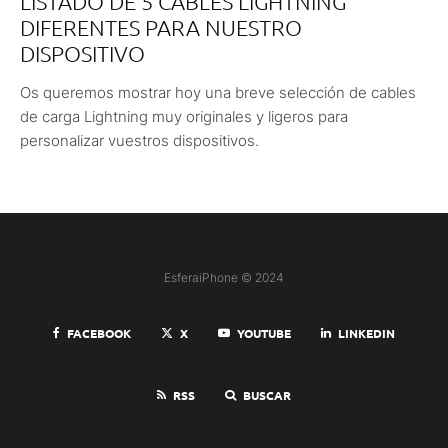
LISTADO DE 5 CABLES LIGHTNING
DIFERENTES PARA NUESTRO
DISPOSITIVO
Os queremos mostrar hoy una breve selección de cables
de carga Lightning muy originales y ligeros para
personalizar vuestros dispositivos.
EsferaiPhone © 2024
FACEBOOK
X
YOUTUBE
LINKEDIN
RSS
BUSCAR