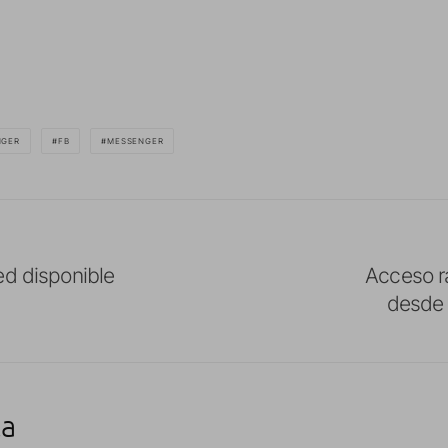
NGER
FB
MESSENGER
ed disponible
Acceso rá
desde 
ta