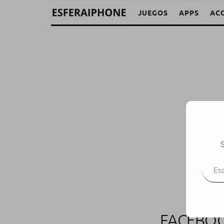
JUEGOS
APPS
AC
S
Escr
FACEBOO