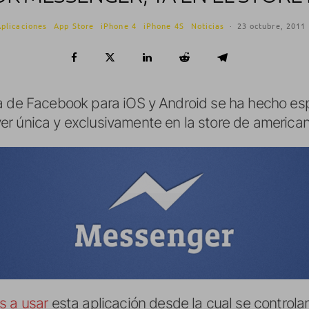
Aplicaciones
App Store
iPhone 4
iPhone 4S
Noticias
·
23 octubre, 2011
a de Facebook para iOS y Android se ha hecho es
r única y exclusivamente en la store de american
s a usar
esta aplicación desde la cual se controla