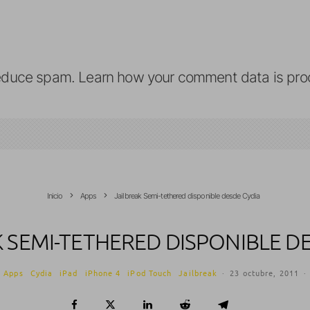
reduce spam.
Learn how your comment data is pro
Inicio
Apps
Jailbreak Semi-tethered disponible desde Cydia
 SEMI-TETHERED DISPONIBLE D
Apps
Cydia
iPad
iPhone 4
iPod Touch
Jailbreak
·
23 octubre, 2011
·