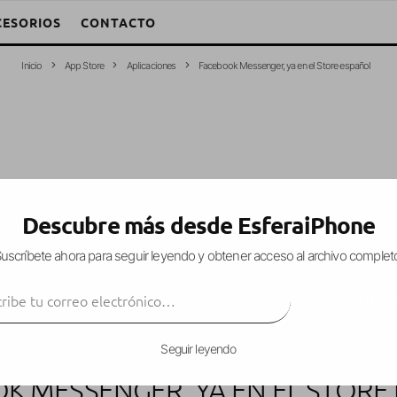
CESORIOS
CONTACTO
Inicio
App Store
Aplicaciones
Facebook Messenger, ya en el Store español
Descubre más desde EsferaiPhone
uscríbete ahora para seguir leyendo y obtener acceso al archivo complet
ibe tu correo electrónico…
SUSCRIBIR
Seguir leyendo
K MESSENGER, YA EN EL STORE