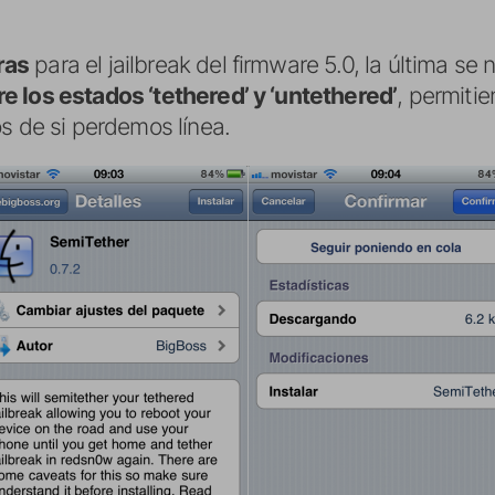
ras
para el jailbreak del firmware 5.0, la última s
 los estados ‘tethered’ y ‘untethered’
, permiti
s de si perdemos línea.