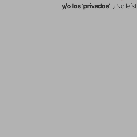
y/o los ‘privados’
. ¿No leí