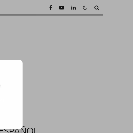
o.
SE
 ESPAÑOL