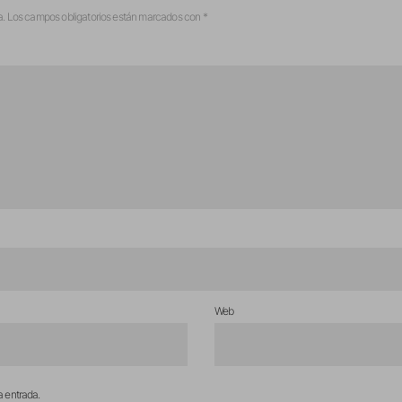
a.
Los campos obligatorios están marcados con
*
Web
a entrada.